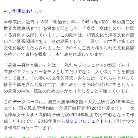
●
ご利用にあたって
本年表は、近代（1868（明治元）年～1945（昭和20）年の第二次
世界大戦終結まで）を対象期間として、「身装―身体と装い」に関
する資料を収録しています。この期間は、和装文化と洋装文化が競
い合い緊張関係にあり、その結果として、「装い」の世界に多くの
文化変容がもたらされました。そのうち主要と考えられる文化変容
を柱として資料を収集し、本年表を作成しています。
「身装―身体と装い」とは、 私たちプロジェクトの造語であり、
衣服やアクセサリーをモノとしてだけでなく、人が装うことを前提
として捉え、その装いの文化的背景、さらには、それらをとりまく
情景全体を含んだ概念です。本年表が、その時代時代に生きた人々
の身装の再現・確認のための手がかりとなることを願っています。
このデータベースは、国立民族学博物館・大丸弘研究室(1995年度
まで)、国立民族学博物館・久保正敏研究室(2015年度まで)、 大
阪樟蔭女子大学・高橋晴子研究室(2014年度まで)が中心となって作
成したものです。2016年度から
ＭＣＤプロジェクト
として引きつづ
き作成に当たっています。