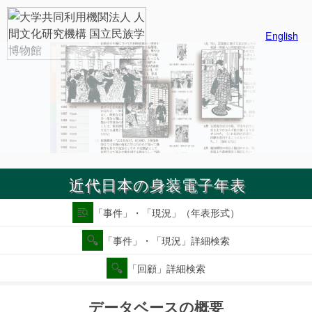
English
近代日本の身装電子年表
「事件」・「現況」（年表形式）
「事件」・「現況」詳細検索
「回顧」詳細検索
データベースの概要